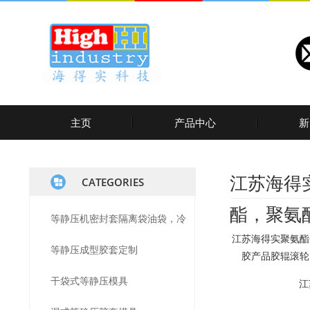
主页
产品中心
新
江苏海得
CATEGORIES
酯，聚氨
等静压机密封套隔离袋油袋，冷
江苏海得实聚氨酯
等静压成型胶套定制
等静压设备密封垫隔离套的定制
胶产品胶辊滚轮
干袋式等静压模具
生产，聚氨酯弹性体水袋耐油耐
江