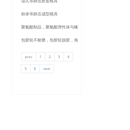
湿式等静压胶套模具
水，厂家定制生产
粉体等静压成型模具
聚氨酯制品，聚氨酯弹性体与橡
包胶轮不耐磨，包胶轮脱胶，海
胶和其他材料的对比，聚氨酯制
得实聚氨酯包胶轮解决以上问
品, 聚氨酯弹性体, 橡胶, 定制聚氨
prev
1
2
3
4
题，耐磨不脱胶
酯, 聚氨酯厂家
5
6
next