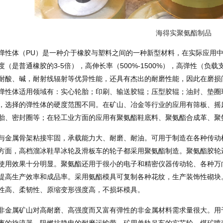
海得实聚氨酯制品
弹性体（PU）是一种介于橡胶与塑料之间的一种新型材料，在实际应用
（是普通橡胶的3-5倍），高伸长率（500%-1500%），高弹性（负载
耐酸、碱，耐射线辐射等优异性能，还具有杰出的耐磨性能，因此在磨损
弹性体适用领域有：实心轮胎；印刷、输送胶辊；压型胶辊；油封、垫圈
，选择的弹性体的硬度范围不同。在矿山、冶金等行业的应用有筛板、摇
胎、密封圈等；在轻工业方面的应用有聚氨酯鞋底料、聚氨酯合成革、聚
与金属骨架粘接牢固，承载能力大、耐磨、耐油。可用于制造在各种传动
方面，高档溜冰鞋旱冰轮及滑板车的轮子都采用聚氨酯制造。聚氨酯胶轮
使用效果十分明显。聚氨酯还用于很小的电子和精密仪器传动轮、各种万
提高生产效率和成品率。采用氨酯模具可复制各种花纹，生产装饰性砌块
性高、柔韧性、原缩变形强度高，不损坏模具。
非金属矿山对高耐磨、高强度而又富有弹性的非金属材料需求量很大。用