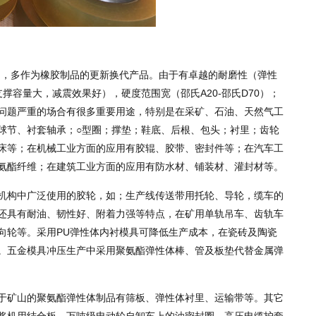
中，多作为橡胶制品的更新换代产品。由于有卓越的耐磨性（弹性
支撑容量大，减震效果好），硬度范围宽（邵氏A20-邵氏D70）；
问题严重的场合有很多重要用途，特别是在采矿、石油、天然气工
球节、衬套轴承；○型圈；撑垫；鞋底、后根、包头；衬里；齿轮
床等；在机械工业方面的应用有胶辊、胶带、密封件等；在汽车工
氨酯纤维；在建筑工业方面的应用有防水材、铺装材、灌封材等。
机构中广泛使用的胶轮，如；生产线传送带用托轮、导轮，缆车的
还具有耐油、韧性好、附着力强等特点，在矿用单轨吊车、齿轨车
向轮等。采用PU弹性体内衬模具可降低生产成本，在瓷砖及陶瓷
。五金模具冲压生产中采用聚氨酯弹性体棒、管及板垫代替金属弹
于矿山的聚氨酯弹性体制品有筛板、弹性体衬里、运输带等。其它