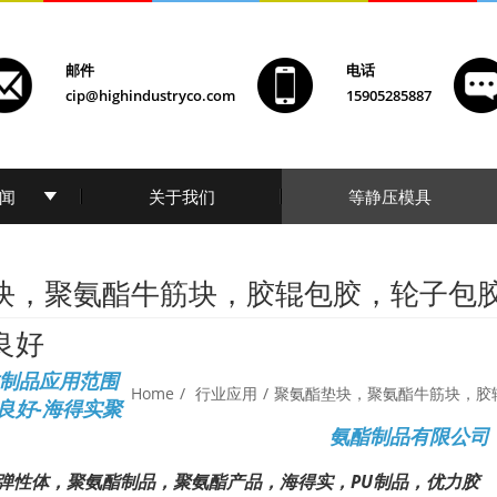
邮件
电话
cip@highindustryco.com
15905285887
闻
关于我们
等静压模具
块，聚氨酯牛筋块，胶辊包胶，轮子包
良好
制品应用范围
Home
/
行业应用
/
聚氨酯垫块，聚氨酯牛筋块，胶
良好-海得实聚
氨酯制品有限公司
弹性体，聚氨酯制品，聚氨酯产品，海得实，PU制品，优力胶