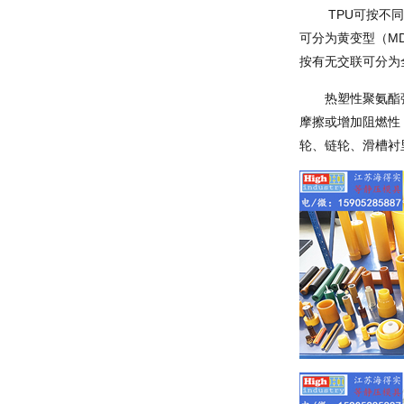
TPU可按不
可分为黄变型（MD
按有无交联可分为
热塑性聚氨酯
摩擦或增加阻燃性
轮、链轮、滑槽衬