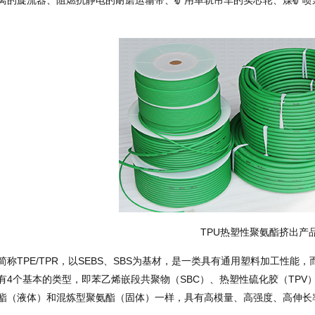
离的旋流器、阻燃抗静电的耐磨运输带、矿用单轨吊车的实芯轮、煤矿喷
TPU热塑性聚氨酯挤出产
简称TPE/TPR，以SEBS、SBS为基材，是一类具有通用塑料加工性
有4个基本的类型，即苯乙烯嵌段共聚物（SBC）、热塑性硫化胶（TPV）
酯（液体）和混炼型聚氨酯（固体）一样，具有高模量、高强度、高伸长