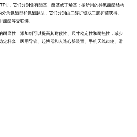
型TPU，它们分别含有酯基、醚基或丁烯基；按所用的异氰酸酯结构
按硬段结构分为氨酯型和氨酯脲型，它们分别由二醇扩链或二胺扩链获得。
甲酸酯等交联键。
的耐磨性，添加剂可以提高其耐候性、尺寸稳定性和耐热性，减少
稳定杆套，医用导管、起博器和人造心脏装置、手机天线齿轮、滑