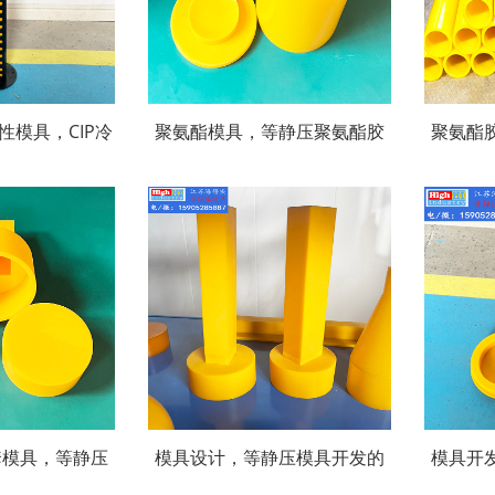
性模具，CIP冷
聚氨酯模具，等静压聚氨酯胶
聚氨酯
性体胶套包套模
套包套皮套模具，高回弹抗撕
压成型
酯等静压胶套的
裂聚氨酯等静压PU模具
套，等
处
套模具，等静压
模具设计，等静压模具开发的
模具开