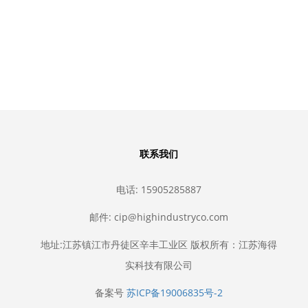
计，全套等静压成型模
成型模具就选江苏海得实科
的开发，技术咨询
技，先进陶瓷粉末成型模具
联系我们
电话: 15905285887
邮件: cip@highindustryco.com
地址:江苏镇江市丹徒区辛丰工业区 版权所有：江苏海得
实科技有限公司
备案号
苏ICP备19006835号-2