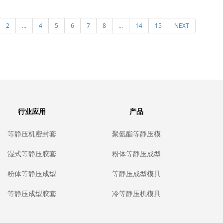
等静压橡胶胶套
要点，等静压胶套，芯棒，金
具的设
2
...
4
5
6
7
8
...
14
15
NEXT
酯胶套有什么相
属芯杆，等静压密封吊装工装
具
不同点
的设计方法
行业应用
产品
等静压机密封套
聚氨酯等静压模
隔离袋油袋，冷
具
等静压设备密封
湿式等静压胶套
粉体等静压成型
垫隔离套的定制
模具
模具
生产，聚氨酯弹
性体水袋耐油耐
粉体等静压成型
等静压成型模具
水，厂家定制生
模具
产
等静压成型胶套
冷等静压机模具
定制