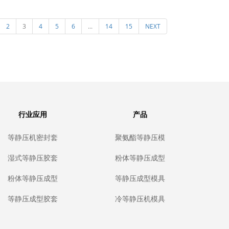
，方坯等静压胶
胶套生产厂家，粉末冶金等静
模具，
2
3
4
5
6
...
14
15
NEXT
生产，全套等静
压成型弹性体模具方案提供者
具，等
具工装制造
江苏海得实科技
静压
行业应用
产品
等静压机密封套
聚氨酯等静压模
隔离袋油袋，冷
具
等静压设备密封
湿式等静压胶套
粉体等静压成型
垫隔离套的定制
模具
模具
生产，聚氨酯弹
性体水袋耐油耐
粉体等静压成型
等静压成型模具
水，厂家定制生
模具
产
等静压成型胶套
冷等静压机模具
定制