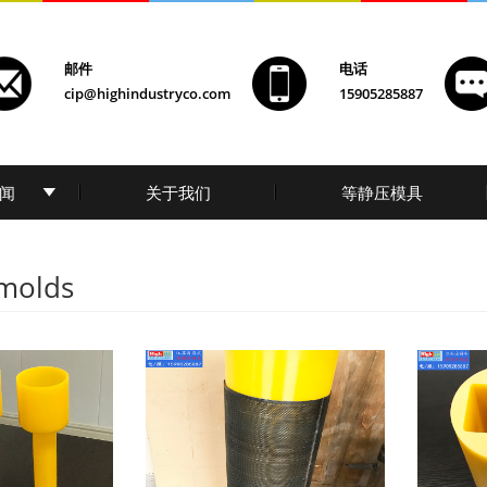
邮件
电话
cip@highindustryco.com
15905285887
闻
关于我们
等静压模具
 molds