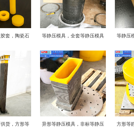
型胶套，陶瓷石
等静压模具，全套等静压模具
等静压
体等静压成型模
设计制造，含等静压支撑钢
产各种
具
套，吊装底板等
足不同
厂供货，方形等
异形等静压模具，非标等静压
方形等