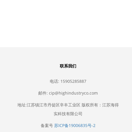
全套等静压模具工装夹
压模具，异形等静压成型模具
静压密封夹具，全套等
的设计和生产厂家
成型模具解决方案
联系我们
电话: 15905285887
邮件: cip@highindustryco.com
地址:江苏镇江市丹徒区辛丰工业区 版权所有：江苏海得
实科技有限公司
备案号
苏ICP备19006835号-2